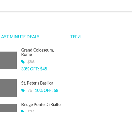
LAST MINUTE DEALS
ТЕГИ
Grand Colosseum,
Rome
$56
30% OFF: $45
St. Peter's Basilica
76
10% OFF: 68
Bridge Ponte Di Rialto
$34
15% OFF: $24