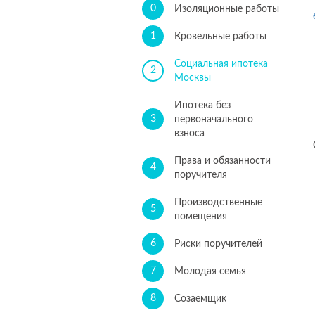
0
Изоляционные работы
1
Кровельные работы
Социальная ипотека
2
Москвы
Ипотека без
3
первоначального
взноса
Права и обязанности
4
поручителя
Производственные
5
помещения
6
Риски поручителей
7
Молодая семья
8
Созаемщик