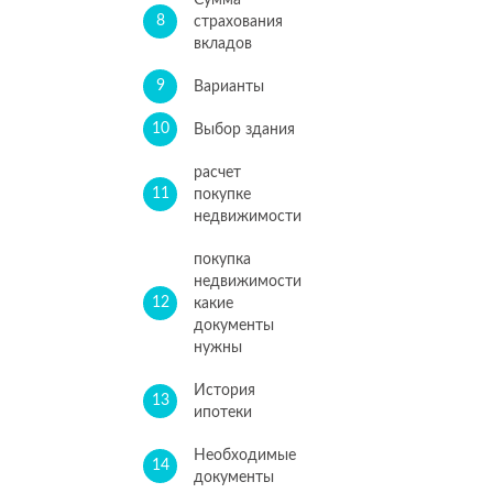
Сумма
8
страхования
вкладов
9
Варианты
10
Выбор здания
расчет
11
покупке
недвижимости
покупка
недвижимости
12
какие
документы
нужны
История
13
ипотеки
Необходимые
14
документы