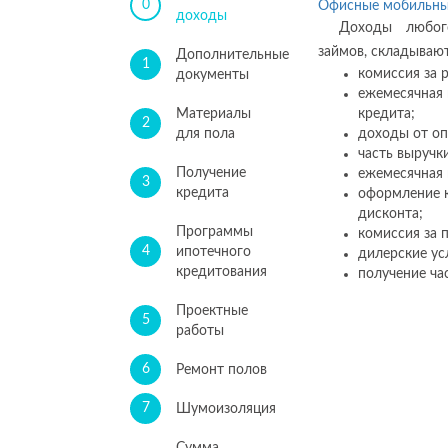
0
Офисные мобильны
доходы
Доходы любог
займов, складывают
Дополнительные
1
комиссия за 
документы
ежемесячная 
Материалы
кредита;
2
для пола
доходы от оп
часть выручк
Получение
ежемесячная 
3
кредита
оформление к
дисконта;
Программы
комиссия за 
4
ипотечного
дилерские ус
кредитования
получение час
Проектные
5
работы
6
Ремонт полов
7
Шумоизоляция